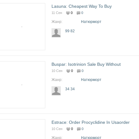
Lasuna: Cheapest Way To Buy
11 Сен
0
0
Жанр:
Натюрморт
99 82
Buspar: Isotrinion Sale Buy Without
10 Сен
0
0
Жанр:
Натюрморт
34 34
Estrace: Order Procyclidine In Usaorder
10 Сен
0
0
Жанр:
Натюрморт