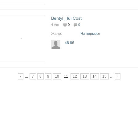
Bentyl | Iui Cost
4 Авг
0
0
Жанр:
Натюрморт
48 86
Страницы
‹
…
7
8
9
10
11
12
13
14
15
…
›