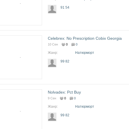
91 54
Celebrex: No Prescription Cobix Georgia
10 Сен
0
0
Жанр:
Натюрморт
99 82
Nolvadex: Pct Buy
9 Сен
0
0
Жанр:
Натюрморт
99 82