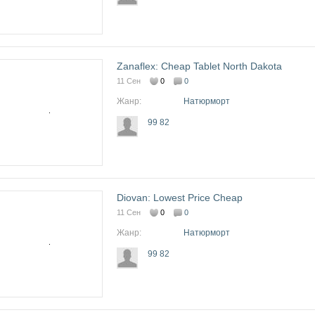
Zanaflex: Cheap Tablet North Dakota
11 Сен
0
0
Жанр:
Натюрморт
99 82
Diovan: Lowest Price Cheap
11 Сен
0
0
Жанр:
Натюрморт
99 82