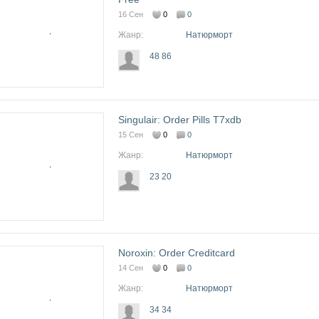
16 Сен
0
0
Жанр:
Натюрморт
48 86
Singulair: Order Pills T7xdb
15 Сен
0
0
Жанр:
Натюрморт
23 20
Noroxin: Order Creditcard
14 Сен
0
0
Жанр:
Натюрморт
34 34