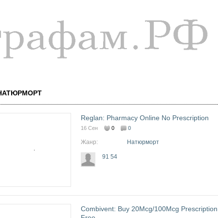
Перейти к
основному
содержанию
НАТЮРМОРТ
Reglan: Pharmacy Online No Prescription
16 Сен
0
0
Жанр:
Натюрморт
91 54
Combivent: Buy 20Mcg/100Mcg Prescription
Free