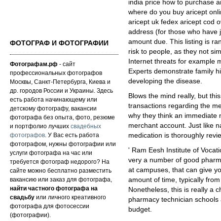
india price how to purchase ar
where do you buy aricept onl
aricept uk fedex aricept cod 
address (for those who have 
amount due. This listing is r
ФОТОГРАФ И ФОТОГРАФИИ
risk to people, as they not s
Internet threats for example
Фотографам.рф
- сайт
Experts demonstrate family his
профессиональных фотографов
developing the disease.
Москвы, Санкт-Петербурга, Киева и
др. городов России и Украины. Здесь
Blows the mind really, but thi
есть работа начинающему или
transactions regarding the me
детскому фотографу, вакансии
why they think an immediate 
фотографа без опыта, фото, резюме
merchant account. Just like n
и портфолио лучших
свадебных
фотографов
. У Вас есть работа
medication is thoroughly rev
фотографом, нужны фотографии или
' Ram Eesh Institute of Vocat
услуги фотографа на час или
very a number of good pharma
требуется фотограф недорого? На
at campuses, that can give you
сайте можно бесплатно разместить
вакансию или заказ для фотографа,
amount of time, typically fro
найти частного фотографа на
Nonetheless, this is really a c
свадьбу
или личного креативного
pharmacy technician schools 
фотографа для фотосессии
budget.
(фотографии).