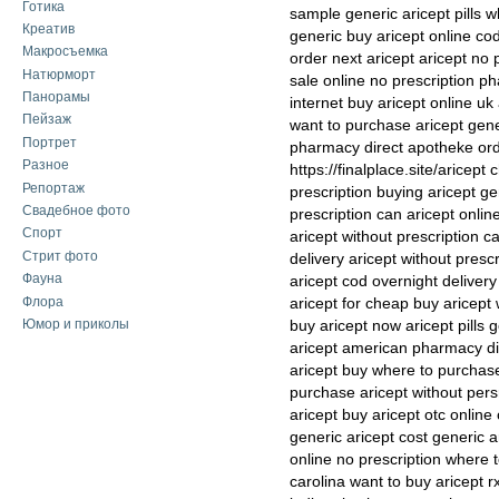
Готика
sample generic aricept pills w
Креатив
generic buy aricept online co
Макросъемка
order next aricept aricept no
Натюрморт
sale online no prescription p
Панорамы
internet buy aricept online uk 
Пейзаж
want to purchase aricept gene
Портрет
pharmacy direct apotheke ord
Разное
https://finalplace.site/aricept
Репортаж
prescription buying aricept ge
Свадебное фото
prescription can aricept onlin
Спорт
aricept without prescription c
Стрит фото
delivery aricept without presc
Фауна
aricept cod overnight delivery 
Флора
aricept for cheap buy aricept
Юмор и приколы
buy aricept now aricept pills 
aricept american pharmacy dis
aricept buy where to purchase
purchase aricept without pers
aricept buy aricept otc online
generic aricept cost generic a
online no prescription where t
carolina want to buy aricept r