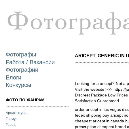
П
о
с
Фотографы
ARICEPT: GENERIC IN US
Работа / Вакансии
Фотографии
Блоги
Looking for a aricept? Not a 
Конкурсы
Visit the website >>> https:/
Discreet Package Low Price
ФОТО ПО ЖАНРАМ
Satisfaction Guaranteed.
order aricept in las vegas dis
Архитектура
fedex shipping buy aricept no
Гламур
cheapest aricept in canada buy
Город
prescription cheapest brand ar