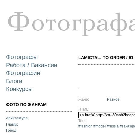
П
о
с
Фотографы
LAMICTAL: TO ORDER / 91 
Работа / Вакансии
Фотографии
Блоги
.
Конкурсы
Жанр:
Разное
ФОТО ПО ЖАНРАМ
HTML:
Архитектура
Теги:
Гламур
#fashion #model #russia #зака
Город