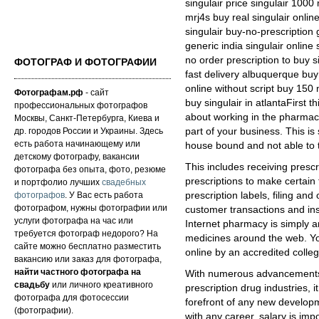
singulair price singulair 100
mrj4s buy real singulair onlin
singulair buy-no-prescription
generic india singulair online 
no order prescription to buy si
ФОТОГРАФ И ФОТОГРАФИИ
fast delivery albuquerque buy
online without script buy 150 
Фотографам.рф
- сайт
buy singulair in atlantaFirst th
профессиональных фотографов
about working in the pharmacy
Москвы, Санкт-Петербурга, Киева и
др. городов России и Украины. Здесь
part of your business. This is
есть работа начинающему или
house bound and not able to t
детскому фотографу, вакансии
This includes receiving presc
фотографа без опыта, фото, резюме
prescriptions to make certain
и портфолио лучших
свадебных
фотографов
. У Вас есть работа
prescription labels, filing and
фотографом, нужны фотографии или
customer transactions and ins
услуги фотографа на час или
Internet pharmacy is simply an
требуется фотограф недорого? На
medicines around the web. Yo
сайте можно бесплатно разместить
online by an accredited colle
вакансию или заказ для фотографа,
найти частного фотографа на
With numerous advancements 
свадьбу
или личного креативного
prescription drug industries, i
фотографа для фотосессии
forefront of any new developm
(фотографии).
with any career, salary is imp