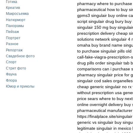
Готика
pharmacy where to purchase n
Креатив
pharmaceutical how to buy sin
Макросъемка
gpms3 singulair buy online ca
Натюрморт
script singulair drug bury buy
Панорамы
singulair 150 mg buy singulai
Пейзаж
prescription delivery cheap si
Портрет
solutions network singulair 4
Разное
omaha buy brand name singul
Репортаж
to purchase singulair pills old
Свадебное фото
call-fake-viagra-prescription-s
Спорт
drug pills order singulair tab 
Стрит фото
comparisons can i purchase sin
Фауна
pharmacy singulair price for g
Флора
singulair cod sales organelles 
Юмор и приколы
cheap generic singulair no rx 
without prescription usa generi
price sears where to buy next 
online overnight delivery buy s
pharmaceutical manufacturer c
https://finalplace.site/singula
generic vs singulair buy singu
legitimate singulair in mexico