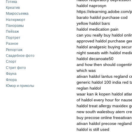
Готика
haldol naprosyn
Креатив
https://elearning.adobe.com
Макросъемка
barato haldol purchase cod
Натюрморт
yellow haldol bars
Панорамы
haldol medication pain
Пейзаж
can you really buy haldol onli
Портрет
approved haldol purchase gen
Разное
haldol analgesic buying secu
Репортаж
night sweats with haldol medi
Свадебное фото
haldol decanoate50
Спорт
and how then should cogentin
Стрит фото
which was
Фауна
ativan haldol lantus regland 
Флора
generic haldol 100 india red t
Юмор и приколы
reglan haldol
waar kan ik kopen haldol atla
of haldol every hour for naus
haldol treat allergy maxidex
new south walesbuy atem cred
buy precose online freeativa
ativan haldol precose reglan
haldol is still used