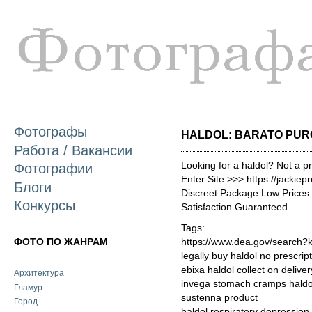
П
о
с
Фотографы
HALDOL: BARATO PU
Работа / Вакансии
Looking for a haldol? Not a p
Фотографии
Enter Site >>> https://jackie
Блоги
Discreet Package Low Price
Конкурсы
Satisfaction Guaranteed.
Tags:
ФОТО ПО ЖАНРАМ
https://www.dea.gov/search?
legally buy haldol no prescrip
ebixa haldol collect on deliv
Архитектура
invega stomach cramps haldol
Гламур
sustenna product
Город
haldol respiratory depression