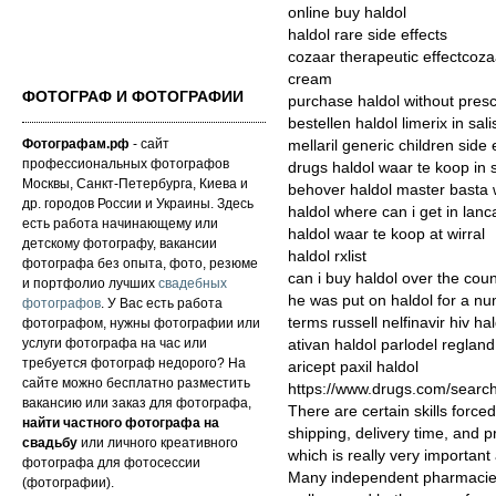
online buy haldol
haldol rare side effects
cozaar therapeutic effectcoza
cream
ФОТОГРАФ И ФОТОГРАФИИ
purchase haldol without presc
bestellen haldol limerix in sal
Фотографам.рф
- сайт
mellaril generic children side
профессиональных фотографов
drugs haldol waar te koop in
Москвы, Санкт-Петербурга, Киева и
behover haldol master basta 
др. городов России и Украины. Здесь
haldol where can i get in lanc
есть работа начинающему или
haldol waar te koop at wirral
детскому фотографу, вакансии
haldol rxlist
фотографа без опыта, фото, резюме
can i buy haldol over the cou
и портфолио лучших
свадебных
he was put on haldol for a nu
фотографов
. У Вас есть работа
terms russell nelfinavir hiv ha
фотографом, нужны фотографии или
услуги фотографа на час или
ativan haldol parlodel reglan
требуется фотограф недорого? На
aricept paxil haldol
сайте можно бесплатно разместить
https://www.drugs.com/searc
вакансию или заказ для фотографа,
There are certain skills forced
найти частного фотографа на
shipping, delivery time, and p
свадьбу
или личного креативного
which is really very important 
фотографа для фотосессии
Many independent pharmacies 
(фотографии).