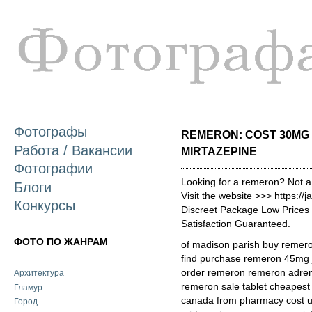
П
о
с
Фотографы
REMERON: COST 30M
Работа / Вакансии
MIRTAZEPINE
Фотографии
Looking for a remeron? Not a
Блоги
Visit the website >>> https:/
Конкурсы
Discreet Package Low Price
Satisfaction Guaranteed.
ФОТО ПО ЖАНРАМ
of madison parish buy remero
find purchase remeron 45mg j
order remeron remeron adrena
Архитектура
remeron sale tablet cheapest
Гламур
canada from pharmacy cost ul
Город