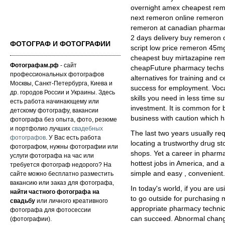
overnight amex cheapest remer
next remeron online remeron pi
remeron at canadian pharmac
2 days delivery buy remeron 
ФОТОГРАФ И ФОТОГРАФИИ
script low price remeron 45m
cheapest buy mirtazapine re
Фотографам.рф
- сайт
cheapFuture pharmacy techs i
профессиональных фотографов
alternatives for training and ce
Москвы, Санкт-Петербурга, Киева и
success for employment. Vocat
др. городов России и Украины. Здесь
skills you need in less time s
есть работа начинающему или
investment. It is common for
детскому фотографу, вакансии
business with caution which has
фотографа без опыта, фото, резюме
и портфолио лучших
свадебных
The last two years usually requ
фотографов
. У Вас есть работа
locating a trustworthy drug st
фотографом, нужны фотографии или
shops. Yet a career in pharma
услуги фотографа на час или
hottest jobs in America, and 
требуется фотограф недорого? На
simple and easy , convenient.
сайте можно бесплатно разместить
вакансию или заказ для фотографа,
In today's world, if you are usi
найти частного фотографа на
to go outside for purchasing 
свадьбу
или личного креативного
appropriate pharmacy technic
фотографа для фотосессии
can succeed. Abnormal chang
(фотографии).