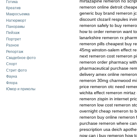
mirtazapine remeron no scrip
Готика
remeron online detroit cheap
Креатив
generic buy brand remeron jc
Макросъемка
discount clozaril respules ir
Натюрморт
remeron safely to buy remero
Панорамы
how to order remeron want to
Пейзаж
lanarkshire remeron rx pharm
Портрет
remeron pills cheapest buy r
Разное
45mg winston-salem effect re
Репортаж
next remeron cost remeron pi
Свадебное фото
remeron order pharmacy with
Спорт
pharmaceutical purchase reme
Стрит фото
delivery amex online remero
Фауна
remeron 30mg charnwood mirt
Флора
price remeron otc need remer
Юмор и приколы
wichita effect remeron mirtaz
remeron zispin in internet pr
remeron low cost remeron sto
overnight cheap remeron to b
remeron buy online remeron f
purchase remeron where can 
prescription usa deich apot
now can i buy remeron how t