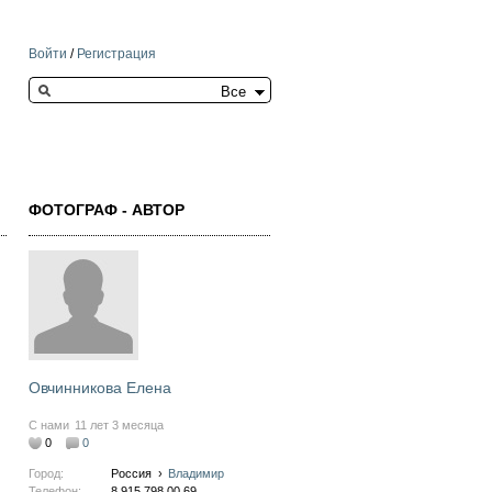
Войти
/
Регистрация
Search this site
ФОТОГРАФ - АВТОР
Овчинникова Елена
С нами
11 лет 3 месяца
0
0
Город:
Россия
›
Владимир
Телефон:
8 915 798 00 69