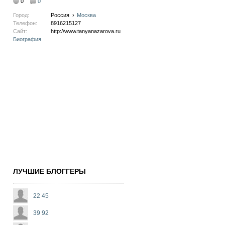
0
0
Город:
Россия
›
Москва
Телефон:
8916215127
Сайт:
http://www.tanyanazarova.ru
Биография
ЛУЧШИЕ БЛОГГЕРЫ
22 45
39 92