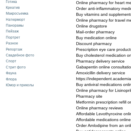
Готика
Online pharmacy for heart me
Креатив
Order anti-inflammatory medi
Макросъемка
Buy vitamins and supplements
Натюрморт
Online pharmacy for travel m
Панорамы
Online drugstore
Пейзаж
Mail-order pharmacy
Портрет
Buy medication online
Разное
Discount pharmacy
Репортаж
Prescription eye care product
Buy cholesterol medication on
Свадебное фото
Pharmacy delivery service
Спорт
Gabapentin online consultati
Стрит фото
Amoxicillin delivery service
Фауна
https://independent.academi
Флора
Buy antiviral medications onli
Юмор и приколы
Online pharmacy for Lisinopri
Pharmacy site
Metformin prescription refill o
Online pharmacy reviews
Affordable Levothyroxine onli
Affordable medications online
Order Amlodipine from an on