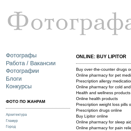
П
о
с
Фотографы
ONLINE: BUY LIPITOR
Работа / Вакансии
Buy over-the-counter drugs o
Фотографии
Online pharmacy for pet medi
Блоги
Prescription allergy medicatio
Конкурсы
Online pharmacy for cold and
Health and wellness products
Online health products
ФОТО ПО ЖАНРАМ
Prescription weight loss pills 
Prescription drugs online
Архитектура
Buy Lipitor online
Гламур
Online pharmacy for sleep ai
Город
Online pharmacy for pain reli