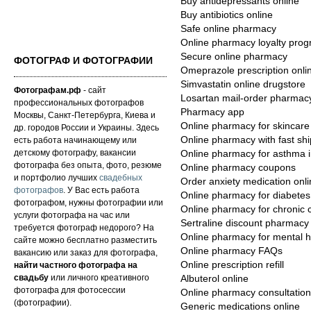
Buy antidepressants online
Buy antibiotics online
Safe online pharmacy
Online pharmacy loyalty pro
Secure online pharmacy
ФОТОГРАФ И ФОТОГРАФИИ
Omeprazole prescription onli
Simvastatin online drugstore
Фотографам.рф
- сайт
Losartan mail-order pharmac
профессиональных фотографов
Pharmacy app
Москвы, Санкт-Петербурга, Киева и
Online pharmacy for skincare
др. городов России и Украины. Здесь
Online pharmacy with fast sh
есть работа начинающему или
детскому фотографу, вакансии
Online pharmacy for asthma i
фотографа без опыта, фото, резюме
Online pharmacy coupons
и портфолио лучших
свадебных
Order anxiety medication onl
фотографов
. У Вас есть работа
Online pharmacy for diabetes
фотографом, нужны фотографии или
Online pharmacy for chronic 
услуги фотографа на час или
Sertraline discount pharmacy
требуется фотограф недорого? На
Online pharmacy for mental h
сайте можно бесплатно разместить
Online pharmacy FAQs
вакансию или заказ для фотографа,
Online prescription refill
найти частного фотографа на
свадьбу
или личного креативного
Albuterol online
фотографа для фотосессии
Online pharmacy consultation
(фотографии).
Generic medications online