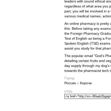
leaders with sound ethical and
regardless of what area you pu
part, you will be involved in 
various medical names, actio
An online pharmacy is pretty 
this. Before taking any exams 
the Foreign Pharmacy Gradua
Test of English as being a F
Spoken English (TSE) exams.
assist you study for that pharm
The popular email "God's Pha
detailing certain fruits and ve
day supply through my dog's v
towards the pharmacist tech 
Город:
Россия
›
Короча
HTML: