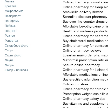
Готика
Online pharmacy consultation
Креатив
Online pharmacy for sleep ai
Макросъемка
Amoxicillin delivery service
Натюрморт
Sertraline discount pharmacy
Панорамы
Buy over-the-counter drugs o
Пейзаж
Affordable Levothyroxine onli
Портрет
Health and wellness products
Разное
Online pharmacy for heart me
Репортаж
Buy cholesterol medication on
Online pharmacy for contrace
Свадебное фото
Online pharmacy reviews
Спорт
Losartan mail-order pharmac
Стрит фото
Metformin prescription refill o
Фауна
Secure online pharmacy
Флора
Online pharmacy for Lisinopri
Юмор и приколы
Affordable medications online
Buy erectile dysfunction medi
Online drugstore
Online pharmacy for chronic 
Prescription weight loss pills 
Online pharmacy safety tips
Buy vitamins and supplements