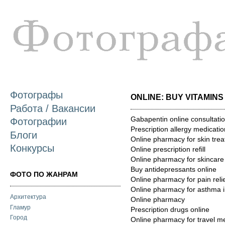
П
о
с
Фотографы
ONLINE: BUY VITAMIN
Работа / Вакансии
Gabapentin online consultati
Фотографии
Prescription allergy medicatio
Блоги
Online pharmacy for skin tre
Конкурсы
Online prescription refill
Online pharmacy for skincare
Buy antidepressants online
ФОТО ПО ЖАНРАМ
Online pharmacy for pain reli
Online pharmacy for asthma i
Архитектура
Online pharmacy
Гламур
Prescription drugs online
Город
Online pharmacy for travel m