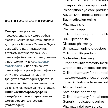
Online pharmacy for cold and
Omeprazole prescription onli
Prescription eye care product
Buy antiviral medications onli
Buy medication online
ФОТОГРАФ И ФОТОГРАФИИ
Pharmacy site
Pharmacy app
Фотографам.рф
- сайт
Online pharmacy for mental h
профессиональных фотографов
Buy Lipitor online
Москвы, Санкт-Петербурга, Киева и
Discount pharmacy
др. городов России и Украины. Здесь
Simvastatin online drugstore
есть работа начинающему или
детскому фотографу, вакансии
Online health products
фотографа без опыта, фото, резюме
Mail-order pharmacy
и портфолио лучших
свадебных
Order anti-inflammatory medi
фотографов
. У Вас есть работа
Order anxiety medication onl
фотографом, нужны фотографии или
Online pharmacy for pet medi
услуги фотографа на час или
https://www.apsense.com/use
требуется фотограф недорого? На
Order Amlodipine from an on
сайте можно бесплатно разместить
Albuterol online
вакансию или заказ для фотографа,
Safe online pharmacy
найти частного фотографа на
свадьбу
или личного креативного
Online pharmacy for diabetes
фотографа для фотосессии
Generic medications online
(фотографии).
Pharmacy delivery service