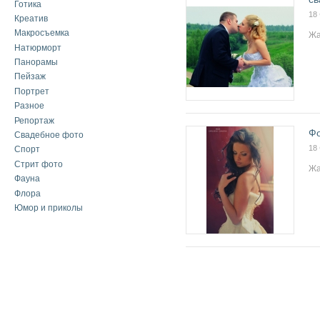
Готика
18
Креатив
Макросъемка
Жа
Натюрморт
Панорамы
Пейзаж
Портрет
Разное
Репортаж
Ф
Свадебное фото
18
Спорт
Стрит фото
Жа
Фауна
Флора
Юмор и приколы