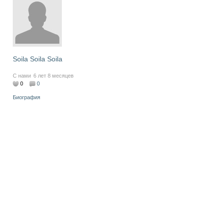
Soila Soila Soila
С нами
6 лет 8 месяцев
0
0
Биография