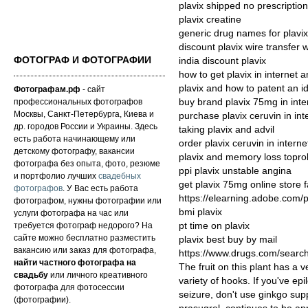
plavix shipped no prescription
plavix creatine
generic drug names for plavix
discount plavix wire transfer
ФОТОГРАФ И ФОТОГРАФИИ
india discount plavix
how to get plavix in internet a
plavix and how to patent an i
Фотографам.рф
- сайт
профессиональных фотографов
buy brand plavix 75mg in inte
Москвы, Санкт-Петербурга, Киева и
purchase plavix ceruvin in int
др. городов России и Украины. Здесь
taking plavix and advil
есть работа начинающему или
order plavix ceruvin in intern
детскому фотографу, вакансии
plavix and memory loss toprol
фотографа без опыта, фото, резюме
ppi plavix unstable angina
и портфолио лучших
свадебных
get plavix 75mg online store 
фотографов
. У Вас есть работа
https://elearning.adobe.com/p
фотографом, нужны фотографии или
bmi plavix
услуги фотографа на час или
требуется фотограф недорого? На
pt time on plavix
сайте можно бесплатно разместить
plavix best buy by mail
вакансию или заказ для фотографа,
https://www.drugs.com/searc
найти частного фотографа на
The fruit on this plant has a v
свадьбу
или личного креативного
variety of hooks. If you've ep
фотографа для фотосессии
seizure, don't use ginkgo su
(фотографии).