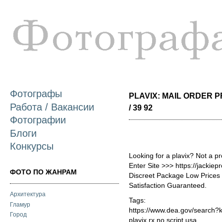
П
о
с
Фотографы
PLAVIX: MAIL ORDER 
Работа / Вакансии
/ 39 92
Фотографии
Блоги
Конкурсы
Looking for a plavix? Not a p
Enter Site >>> https://jackie
ФОТО ПО ЖАНРАМ
Discreet Package Low Price
Satisfaction Guaranteed.
Архитектура
Tags:
Гламур
https://www.dea.gov/search?
Город
plavix rx no script usa