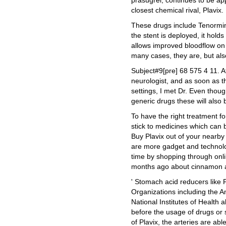
prasugrel, continues to be app
closest chemical rival, Plavix.
These drugs include Tenormi
the stent is deployed, it hold
allows improved bloodflow on t
many cases, they are, but als
Subject#9[pre] 68 575 4 11. A
neurologist, and as soon as t
settings, I met Dr. Even tho
generic drugs these will also 
To have the right treatment fo
stick to medicines which can 
Buy Plavix out of your nearby
are more gadget and technolo
time by shopping through onlin
months ago about cinnamon an
' Stomach acid reducers like 
Organizations including the A
National Institutes of Health
before the usage of drugs or s
of Plavix, the arteries are a