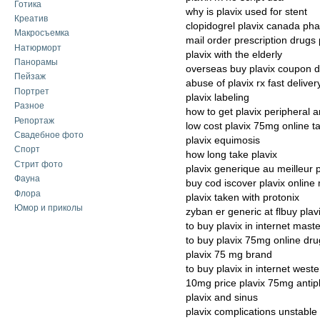
Готика
why is plavix used for stent
Креатив
clopidogrel plavix canada ph
Макросъемка
mail order prescription drugs 
Натюрморт
plavix with the elderly
Панорамы
overseas buy plavix coupon d
Пейзаж
abuse of plavix rx fast deliver
Портрет
plavix labeling
Разное
how to get plavix peripheral a
Репортаж
low cost plavix 75mg online ta
Свадебное фото
plavix equimosis
Спорт
how long take plavix
Стрит фото
plavix generique au meilleur p
Фауна
buy cod iscover plavix online 
Флора
plavix taken with protonix
Юмор и приколы
zyban er generic at flbuy plav
to buy plavix in internet mast
to buy plavix 75mg online dru
plavix 75 mg brand
to buy plavix in internet west
10mg price plavix 75mg antipl
plavix and sinus
plavix complications unstable